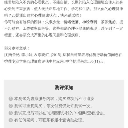
经常地陷入不良的
心理
状态，不能自拨。长期的陷入
心理
困境会使人的身
心受到严重损害，使人无法正常地工作、学习和生活。那么你的
心理
健康
吗？20题测出你的
心理
健康状态，快来试试吧！
你可能会有这样的困扰：
失眠
少觉、
情绪低落
、
神经衰弱
、紧张
焦虑
、提
不起精神、工作效率低等等。这些都是
心理
亚健康的表现，甚至到了一定
程度，还会演变成严重的
心理
问题和
心理
疾病。
部分参考文献：
[1]唐争艳, 李小妹, & 李晓虹. (2015). 症状自评量表与优势行动价值问卷在
护理专业学生
心理
健康评估中的应用. 中华护理杂志, 50(11), 5.
测评须知
1
本测试为虚拟服务内容，购买成功后不可退换
2
测试可重复购买，每次付费仅允许测试一次。
3
测试完成后可以在“心理测试-我的”中随时查看报告。
4
有任何疑问，可联系客服小壹协助处理。