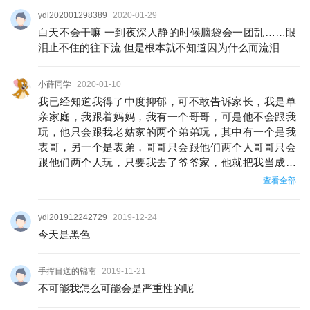
ydl202001298389
2020-01-29
白天不会干嘛 一到夜深人静的时候脑袋会一团乱……眼
泪止不住的往下流 但是根本就不知道因为什么而流泪
小薛同学
2020-01-10
我已经知道我得了中度抑郁，可不敢告诉家长，我是单
亲家庭，我跟着妈妈，我有一个哥哥，可是他不会跟我
玩，他只会跟我老姑家的两个弟弟玩，其中有一个是我
表哥，另一个是表弟，哥哥只会跟他们两个人哥哥只会
跟他们两个人玩，只要我去了爷爷家，他就把我当成一
个可有可无的影子，这是其中一个原因，还有很多原
查看全部
因，这些都是我德抑郁症的源头，我得抑郁症的这些事
情，只有我一个人知道，我谁也没告诉
ydl201912242729
2019-12-24
今天是黑色
手挥目送的锦南
2019-11-21
不可能我怎么可能会是严重性的呢