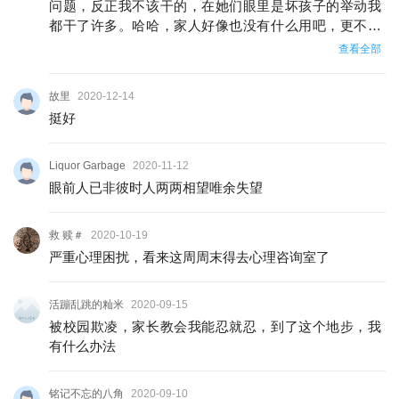
问题，反正我不该干的，在她们眼里是坏孩子的举动我
都干了许多。哈哈，家人好像也没有什么用吧，更不想
和他们交谈了，如果真的有，我也想治疗呐
查看全部
故里
2020-12-14
挺好
Liquor Garbage
2020-11-12
眼前人已非彼时人两两相望唯余失望
救 赎＃
2020-10-19
严重心理困扰，看来这周周末得去心理咨询室了
活蹦乱跳的籼米
2020-09-15
被校园欺凌，家长教会我能忍就忍，到了这个地步，我
有什么办法
铭记不忘的八角
2020-09-10