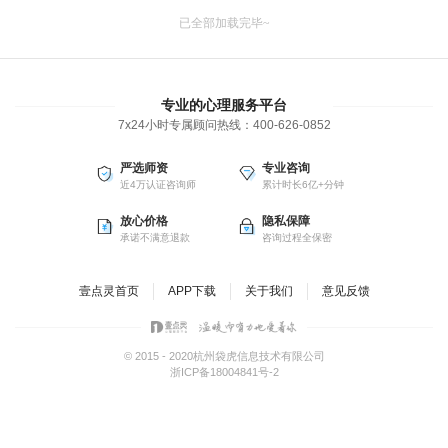
已全部加载完毕~
专业的心理服务平台
7x24小时专属顾问热线：
400-626-0852
严选师资
专业咨询
近4万认证咨询师
累计时长6亿+分钟
放心价格
隐私保障
承诺不满意退款
咨询过程全保密
壹点灵首页
APP下载
关于我们
意见反馈
© 2015 - 2020杭州袋虎信息技术有限公司
浙ICP备18004841号-2