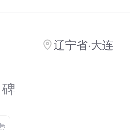
辽宁省·大连
口碑
虑