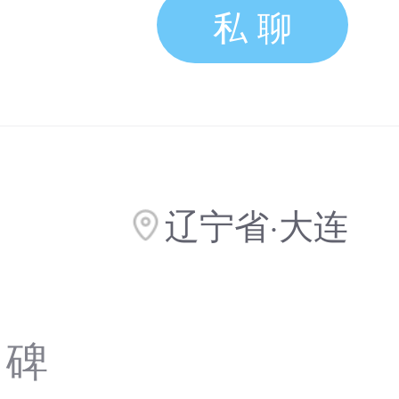
私 聊
辽宁省·大连
口碑