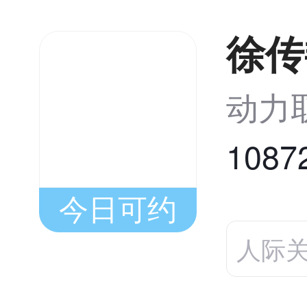
徐传
动力
108
今日可约
人际