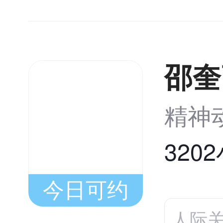
邵奎
精神
320
今日可约
人际