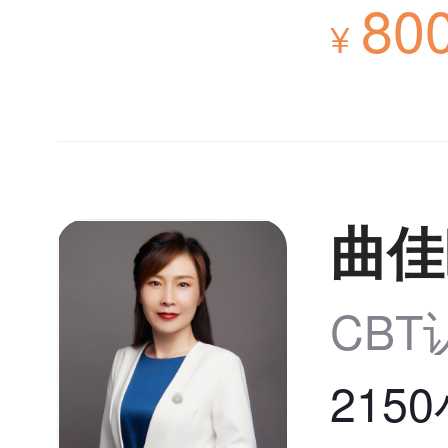
80
¥
曲佳
CB
215