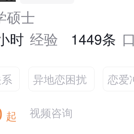
学硕士
2小时
经验
1449条
关系
异地恋困扰
恋爱
0
视频咨询
起