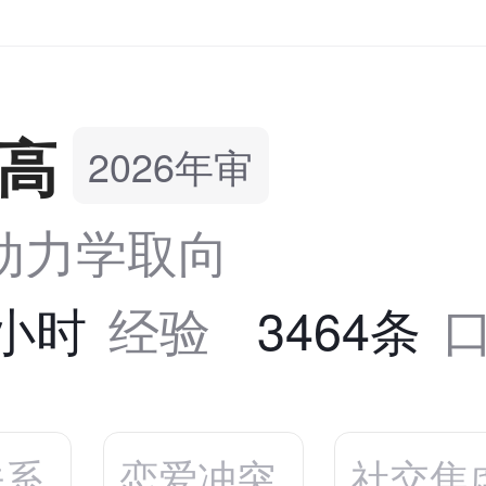
高
2026年审
动力学取向
2小时
经验
3464条
关系
恋爱冲突
社交焦