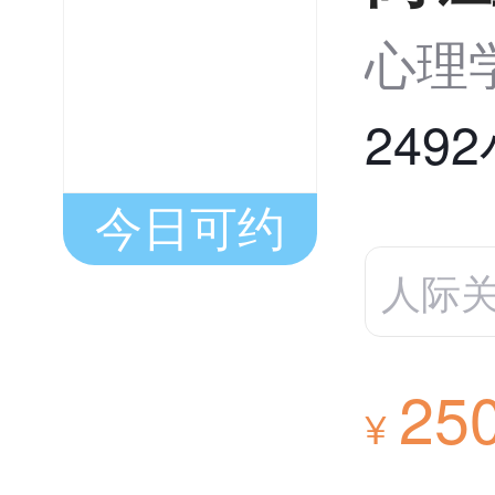
心理
249
今日可约
人际
25
¥