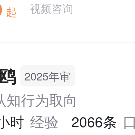
0
视频咨询
起
鸥
2025年审
T认知行为取向
0小时
经验
2066条