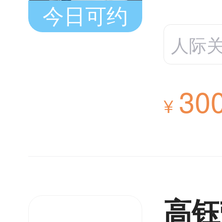
今日可约
人际
30
¥
高钰