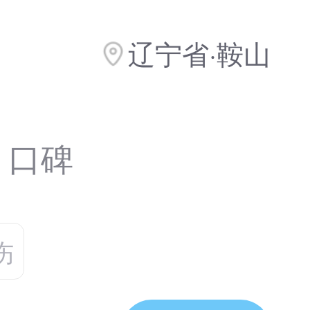
辽宁省·鞍山
条
口碑
伤