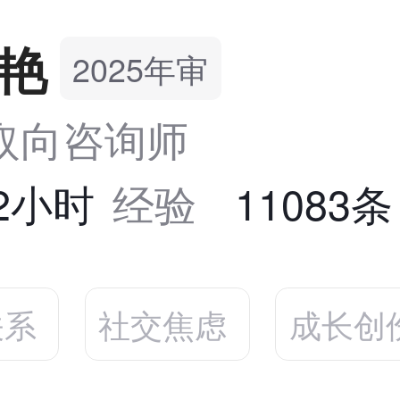
艳
2025年审
取向咨询师
72小时
经验
11083
关系
社交焦虑
成长创