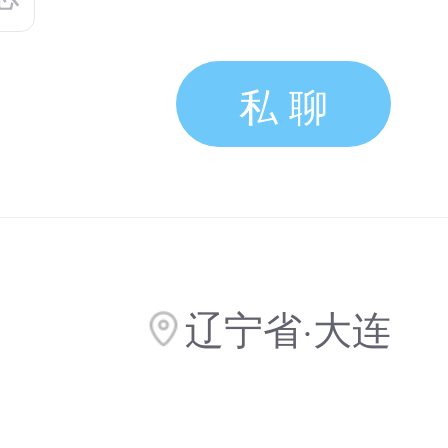
私 聊
辽宁省·大连