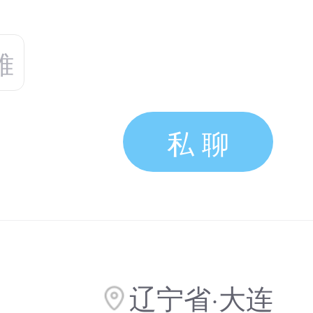
难
私 聊
辽宁省·大连