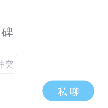
口碑
冲突
私 聊