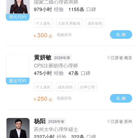
国家二级心理咨询师
979小时
经验
1155条
口碑
明天可约
个人成长
人际关系敏感
成长创伤
300
私 聊
视频咨询
¥
起
黄妍敏
江苏省·南京
2026年审
CPS注册助理心理师
475小时
经验
47条
口碑
最近可约
个人成长
成长创伤
自卑心理
250
私 聊
视频咨询
¥
起
杨阳
江苏省·苏州
2026年审
苏州大学心理学硕士
2327小时
经验
322条
口碑