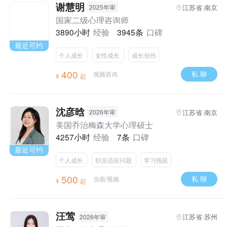
谢慧明
江苏省·南京
2025年审
国家二级心理咨询师
3890小时
经验
3945条
口碑
最近可约
个人成长
女性成长
成长创伤
400
私 聊
视频咨询
¥
起
沈彦晗
江苏省·南京
2026年审
美国乔治梅森大学心理硕士
4257小时
经验
7条
口碑
最近可约
个人成长
职业适应问题
学习拖延
500
私 聊
当面/视频
¥
起
汪莺
江苏省·苏州
2026年审