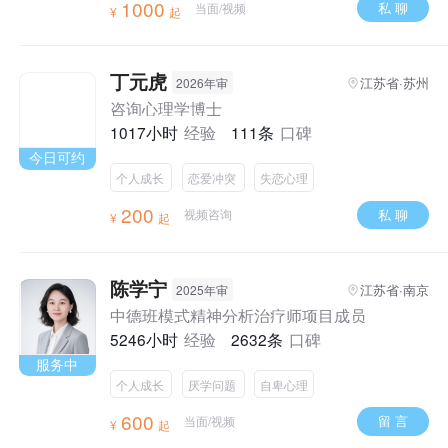
1000
私 聊
当面/视频
¥
起
丁元虎
江苏省·苏州
2026年审
咨询心理学博士
1017小时
经验
111条
口碑
今日可约
个人成长
恋爱冲突
失恋心理
200
私 聊
视频咨询
¥
起
陈学宁
江苏省·南京
2025年审
中德班模式精神分析治疗师项目成员
5246小时
经验
2632条
口碑
服务中
个人成长
厌学问题
自卑心理
600
留 言
当面/视频
¥
起