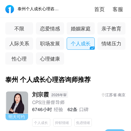
首页
客服
泰州个人成长心理咨询医生推荐_泰州个人成长心理咨询专家哪个好-壹点灵
不限
恋爱情感
婚姻家庭
亲子教育
人际关系
职场发展
个人成长
情绪压力
性心理
心理健康
泰州 个人成长心理咨询师推荐
刘宗霞
江苏省·南京
2026年审
CPS注册督导师
6746小时
经验
62条
口碑
明天可约
个人成长
抑郁情绪
焦虑情绪