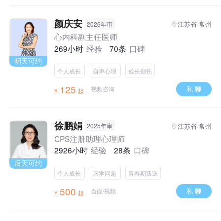
颜庆安
江苏省·常州
2026年审
心内科副主任医师
269小时
经验
70条
口碑
明天可约
个人成长
自卑心理
成长创伤
125
私 聊
视频咨询
¥
起
徐鹏娟
江苏省·常州
2025年审
CPS注册助理心理师
2926小时
经验
28条
口碑
后天可约
个人成长
厌学问题
青春期叛逆
500
私 聊
当面/视频
¥
起