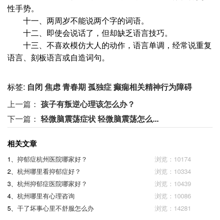
性手势。
十一、两周岁不能说两个字的词语。
十二、即使会说话了，但却缺乏语言技巧。
十三、不喜欢模仿大人的动作，语言单调，经常说重复
语言、刻板语言或自造词句。
标签:
自闭
焦虑
青春期
孤独症
癫痫相关精神行为障碍
上一篇：
孩子有叛逆心理该怎么办？
下一篇：
轻微脑震荡症状 轻微脑震荡怎么...
相关文章
1、
抑郁症杭州医院哪家好？
浏览：10174
2、
杭州哪里看抑郁症好？
浏览：10334
3、
杭州抑郁症医院哪家好？
浏览：10439
4、
杭州哪里有心理咨询
浏览：10086
5、
干了坏事心里不舒服怎么办
浏览：14281