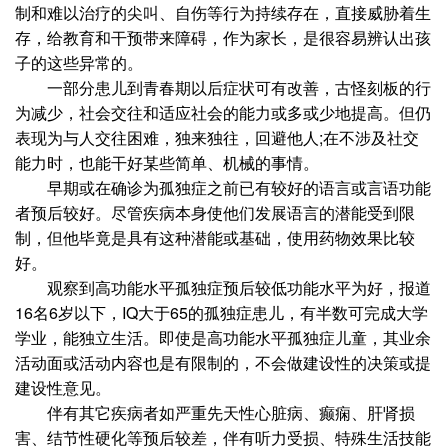
制和难以治疗的尖叫、自伤等行为持续存在，直接威胁着生
存，给教育和干预带来障碍，作为家长，是很容易辨认出孩
子的这些异常的。
一部分患儿到青春期以后症状可有改善，古怪刻板的行
为减少，社会交往和适应社会的能力或多或少地提高。但仍
表现为与人交往困难，独来独往，回避他人;在不涉及社交
能力时，也能干好某些简单、机械的事情。
早期或在确诊为孤独症之前已有较好的语言或言语功能
者预后较好。尽管疾病本身使他们发展语言的潜能受到限
制，但他毕竟是具有这种潜能或基础，使用药物效果比较
好。
观察到高功能水平孤独症预后较低功能水平为好，报道
16名6岁以下，IQ大于65的孤独症患儿，有半数可完成大学
学业，能独立生活。即使是高功能水平孤独症儿童，其业余
活动面或活动内容也是有限制的，不会做建设性的决策或提
建设性意见。
伴有其它疾病者如严重先天性心脏病、癫痫、肝肾损
害、结节性硬化等预后较差，伴有听力受损、特殊生活技能