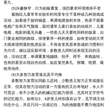
更久。
(3)兴趣狭窄，行为刻板重复，强烈要求环境维持不变
孤独症儿童常常在较长时间里专注于某种或几种游戏或
活动，如着迷于旋转锅盖，单调地摆放积木块，热衷于观看
电视广告和天气预报，面对通常儿童们喜欢的动画片，儿童
电视，电影则毫无兴趣，一些患儿天天要吃同样的饭菜，出
门要走相同的路线，排便要求一样的便器，如有变动则大哭
大闹表现明显的焦虑反应，不肯改变其原来形成的习惯和行
为方式，难以适应新环境，多数患儿同时还表现无目的活
动，活动过度，单调重复地蹦跳、拍手、挥手、奔跑旋转，
也有的甚至出现自伤自残，如反复挖鼻孔、抠嘴、咬唇、吸
吮等动作。
(4)大多智力发育落后及不均衡
多数智力发育比同龄儿迟钝，少数患儿智力正常或接近
正常。但其在智力活动的某一方面有的又出奇地好，令人不
可思议，有不少患儿的机械记忆能力很强，尤其对文字符号
的记忆能力。如有位3、4岁患儿特别喜欢认字，见字就主动
问念什么，并且只问一次就记住，为此他能毫不费力地流利