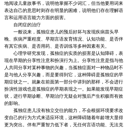
地阅读儿童故事书，说明他掌握不少词汇，但当他要用词来
表达自己的意思时则存在明显的困难，说明他们存在理解语
言和运用语言能力方面的损害。
自闭症的治疗
一般说来，孤独症患儿的预后好坏与发现疾病苗头早
晚、疾病严重程度、早期言语发育情况、认知功能、是否伴
有其它疾病、是否用药、是否训练等多种因素有关。
心理学研究发现，孤独症的实质的损害是认知障碍，表
现在早期的分享性注意和扮演行为上。分享性注意是指与他
人共同分享对某种事物的兴趣，当孤独症面对一种物品时不
是与他人分享兴趣，而是要得到它，这种障碍是孤独症的早
期症状之一。就象在前面第一部分中讲到的那样，不会进行
扮演性游戏也是孤独症的早期表现之一。如果能发现早期症
状，进行早期诊断、早期治疗无疑会对预后产生积极而有效
的影响。
孤独症患儿没有独立交往的能力，不会根据环境要求改
变自己的行为方式来适应环境，这种障碍随着年龄增大显得
更为突出。伴有严重智力低下者，无任何言语功能、无法克