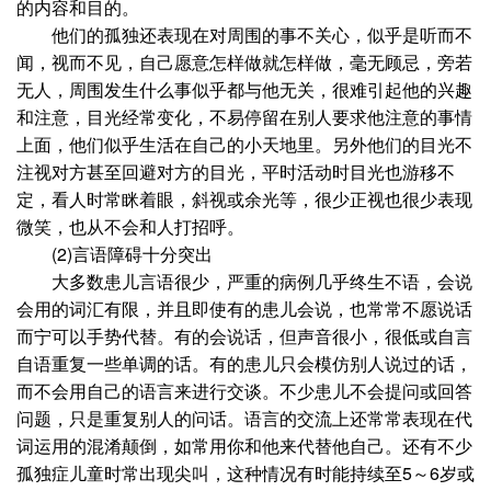
的内容和目的。
他们的孤独还表现在对周围的事不关心，似乎是听而不
闻，视而不见，自己愿意怎样做就怎样做，毫无顾忌，旁若
无人，周围发生什么事似乎都与他无关，很难引起他的兴趣
和注意，目光经常变化，不易停留在别人要求他注意的事情
上面，他们似乎生活在自己的小天地里。另外他们的目光不
注视对方甚至回避对方的目光，平时活动时目光也游移不
定，看人时常眯着眼，斜视或余光等，很少正视也很少表现
微笑，也从不会和人打招呼。
(2)言语障碍十分突出
大多数患儿言语很少，严重的病例几乎终生不语，会说
会用的词汇有限，并且即使有的患儿会说，也常常不愿说话
而宁可以手势代替。有的会说话，但声音很小，很低或自言
自语重复一些单调的话。有的患儿只会模仿别人说过的话，
而不会用自己的语言来进行交谈。不少患儿不会提问或回答
问题，只是重复别人的问话。语言的交流上还常常表现在代
词运用的混淆颠倒，如常用你和他来代替他自己。还有不少
孤独症儿童时常出现尖叫，这种情况有时能持续至5～6岁或