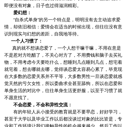
即便没有对象，日子也过得滋润精彩。
爱幻想：
“自杀式单身”的另一个特点是，明明没有去主动追求爱
情，却依旧相信：爱情会在适当的时候出现，但往往没有意
识到现实与幻想的差距，自我地等待。
一个人习惯了：
真的就不想谈恋爱了，一个人想干嘛干嘛，不用在意是
不是惹对方吃醋了，不关心对方了，不用费钱和脑子去买礼
物，不用考虑今天要吃什么，想睡到几点睡到几点，想宅着
就宅着，想去哪就去哪，觉得谈恋爱太容易心累了，毕竟现
在大多数的恋爱关系并不平等，大多数男性一旦谈恋爱就感
觉天然的亏欠女性，所以委曲求全甚至舔狗，所以在恋爱和
单身生活的对比中，往往单身生活更舒服，以至于习惯了就
不愿意找了。
不会恋爱，不会和异性交流：
有的年轻人从小接受的教育就是不要早恋，好好学习，
甚至于大学以及毕业工作以后都没谈过对象的比比皆是，专
业和工作环境让我们接触异性的机会越来越少，然后工作以