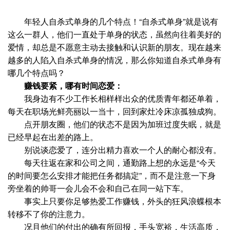
年轻人自杀式单身的几个特点！“自杀式单身”就是说有
这么一群人，他们一直处于单身的状态，虽然向往着美好的
爱情，却总是不愿意主动去接触和认识新的朋友。现在越来
越多的人陷入自杀式单身的情况，那么你知道自杀式单身有
哪几个特点吗？
赚钱要紧，哪有时间恋爱：
我身边有不少工作长相样样出众的优质青年都还单着，
每天在职场光鲜亮丽以一当十，回到家灶冷床凉孤独成狗。
点开朋友圈，他们的状态不是因为加班过度失眠，就是
已经早起在出差的路上。
别说谈恋爱了，连分出精力喜欢一个人的耐心都没有。
每天往返在家和公司之间，通勤路上想的永远是“今天
的时间要怎么安排才能把任务都搞定”，而不是注意一下身
旁坐着的帅哥一会儿会不会和自己在同一站下车。
事实上只要你足够热爱工作赚钱，外头的狂风浪蝶根本
转移不了你的注意力。
况且他们的付出的确有所回报，手头宽裕，生活高质，