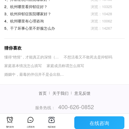
2、
杭州哪里看抑郁症好？
浏览：10325
3、
杭州抑郁症医院哪家好？
浏览：10428
4、
杭州哪里有心理咨询
浏览：10062
5、
干了坏事心里不舒服怎么办
浏览：14267
猜你喜欢
懂得“绝情”，才能真正的深情（...
不想活着又不敢死去是抑郁吗
家庭基本情况怎么填写
家庭成员称谓怎么填写
婚姻中，最毒的伴侣并不是会出轨...
首页
关于我们
意见反馈
400-626-0852
服务热线：
（服务时间：当日08:00-次日02:00）
在线咨询
© 2015 - 2026杭州袋虎信息技术有限公司
预约咨询
心理咨询
电话倾述