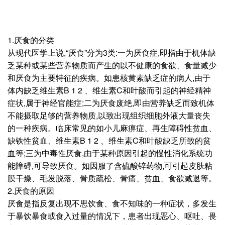
1.厌食的分类
从现代医学上说,“厌食”分为3类:一为厌食症,即指由于机体缺
乏某种或某些营养物质而产生的以不健康的食欲、食量减少
和厌食为主要特征的疾病。如患核黄素缺乏症的病人,由于
体内缺乏维生素B 1 2 、维生素C和叶酸而引起的神经精神
症状,属于神经官能症;二为厌食废绝,即由营养缺乏而致机体
不能摄取足够的营养物质,以致出现组织细胞外液大量丧失
的一种疾病。临床常见的如小儿麻痹症、再生障碍性贫血、
缺铁性贫血、维生素B 1 2 、维生素C和叶酸缺乏所致的贫
血等;三为中毒性厌食,由于某种原因引起的慢性消化系统功
能障碍,可导致厌食。如因服了含硫酸锌药物,可引起皮肤粘
膜干燥、毛发脱落、骨质疏松、骨痛、贫血、食欲减退等。
2.厌食的原因
厌食是指反复出现不思饮食、食不知味的一种症状，多发生
于暴饮暴食或食入过量的情况下，患者出现恶心、呕吐、畏