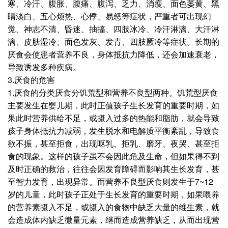
寒、冷汗、腹胀、腹痛、腹泻、乏力、消瘦、面色萎黄、黑
睛淡白、五心烦热、心悸、易怒等症状，严重者可出现幻
觉、神志不清、昏迷、抽搐、四肢冰冷、冷汗淋漓、大汗淋
漓、皮肤湿冷、面色发灰、发青、四肢厥冷等症状。长期的
厌食会使患者营养不良，身体抵抗力降低，还会加速衰老，
导致诱发多种疾病。
3.厌食的危害
1.厌食的分类厌食分饥荒型和营养不良型两种。饥荒型厌食
主要发生在婴儿期，此时正值孩子生长发育的重要时期，如
果此时营养供给不足，或摄入过多的热能和脂肪，就会导致
孩子身体抵抗力减弱，发生脱水和电解质平衡紊乱，导致食
欲不振，甚至拒食，出现呕乳、拒乳、磨牙、夜哭、甚至拒
食的现象。这样的孩子虽不会因此危及生命，但如果得不到
及时正确的救治，往往会因发育障碍而影响其生长发育，甚
至智力发育，出现异常。而营养不良型厌食则发生于7~12
岁的儿童，此时孩子正处于生长发育的重要时期，如果喂养
的营养素摄入不足，或摄入的食物中缺乏大量的维生素，就
会造成体内缺乏微量元素，继而造成营养缺乏，从而出现营