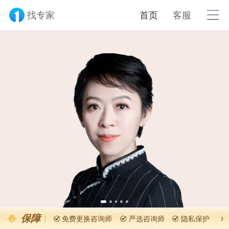
找专家
首页
客服
吕馥芸
济南 · 历城区
家庭教育指导师
国家二级心理
1854
7
55
个案时长
从业年限
受训时长
保障
免费更换咨询师
严选咨询师
隐私保护
擅长领域