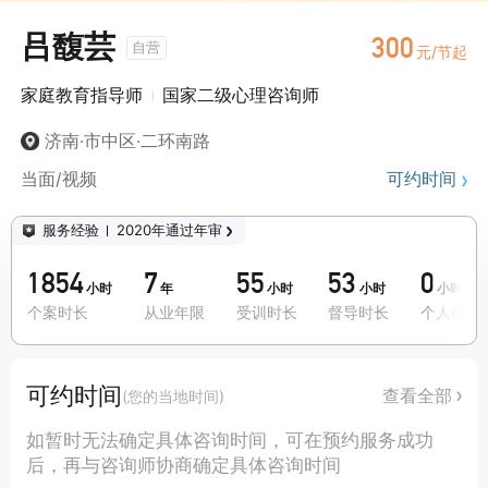
吕馥芸
300
考试焦虑
青春期叛逆
女性成长
自营
元/节起
家庭教育指导师
国家二级心理咨询师
咨询师寄语
济南·市中区·二环南路
当面/视频
可约时间
服务经验
2020年通过年审
1854
7
55
53
0
小时
年
小时
小时
小时
个案时长
从业年限
受训时长
督导时长
个人体验
可约时间
查看全部
(您的当地时间)
如暂时无法确定具体咨询时间，可在预约服务成功
后，再与咨询师协商确定具体咨询时间