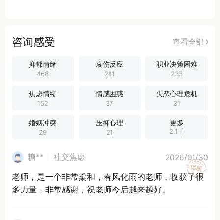
咨询感受
查看全部
考试焦虑
青春期叛逆
女性成长
抑郁情绪
哀伤反应
职业决策困难
468
281
233
焦虑情绪
情感困惑
失恋心理危机
152
37
31
婚姻冲突
压抑心理
更多
2.1千
29
21
糖**
社交焦虑
2026/01/30
老师，是一个非常柔和，春风化雨的老师，收获了很
多力量，非常感谢，祝老师今后越来越好。