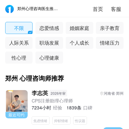
首页
客服
郑州心理咨询医生推荐_郑州心理咨询专家哪个好-壹点灵
不限
恋爱情感
婚姻家庭
亲子教育
人际关系
职场发展
个人成长
情绪压力
性心理
心理健康
郑州 心理咨询师推荐
李志英
河南省·郑州
2026年审
CPS注册助理心理师
7234小时
经验
1839条
口碑
最近可约
焦虑情绪
抑郁情绪
性议题