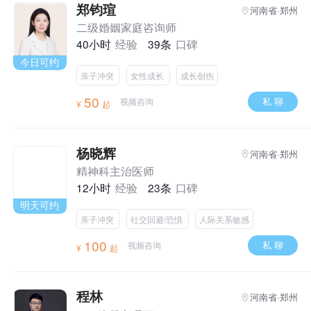
郑钧瑄
河南省·郑州
二级婚姻家庭咨询师
40小时
经验
39条
口碑
今日可约
亲子冲突
女性成长
成长创伤
50
私 聊
视频咨询
¥
起
杨晓辉
河南省·郑州
精神科主治医师
12小时
经验
23条
口碑
明天可约
亲子冲突
社交回避/恐惧
人际关系敏感
100
私 聊
视频咨询
¥
起
程林
河南省·郑州