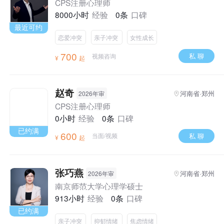
CPS注册心理师
8000小时
经验
0条
口碑
最近可约
恋爱冲突
亲子冲突
女性成长
700
私 聊
视频咨询
¥
起
赵奇
河南省·郑州
2026年审
CPS注册心理师
0小时
经验
0条
口碑
已约满
600
私 聊
当面/视频
¥
起
张巧燕
河南省·郑州
2026年审
南京师范大学心理学硕士
913小时
经验
0条
口碑
已约满
亲子冲突
抑郁情绪
焦虑情绪