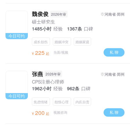
魏俊俊
河南省·郑州
2026年审
硕士研究生
1485小时
经验
1367条
口碑
今日可约
成长创伤
婚姻冲突
婚姻家庭
225
私 聊
当面/视频
¥
起
张燕
河南省·郑州
2026年审
CPS注册心理师
1962小时
经验
962条
口碑
今日可约
焦虑情绪
怨恨心理
内疚自责
200
私 聊
视频咨询
¥
起