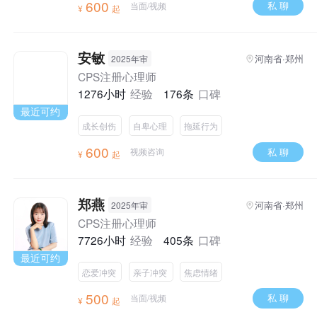
600
私 聊
当面/视频
¥
起
安敏
河南省·郑州
2025年审
CPS注册心理师
1276小时
经验
176条
口碑
最近可约
成长创伤
自卑心理
拖延行为
600
私 聊
视频咨询
¥
起
郑燕
河南省·郑州
2025年审
CPS注册心理师
7726小时
经验
405条
口碑
最近可约
恋爱冲突
亲子冲突
焦虑情绪
500
私 聊
当面/视频
¥
起