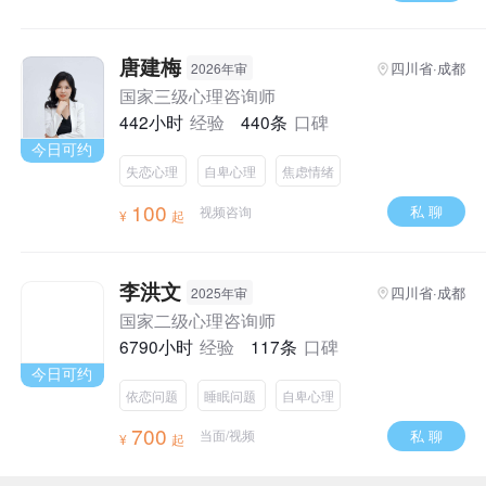
唐建梅
四川省·成都
2026年审
国家三级心理咨询师
442小时
经验
440条
口碑
今日可约
失恋心理
自卑心理
焦虑情绪
100
私 聊
视频咨询
¥
起
李洪文
四川省·成都
2025年审
国家二级心理咨询师
6790小时
经验
117条
口碑
今日可约
依恋问题
睡眠问题
自卑心理
700
私 聊
当面/视频
¥
起