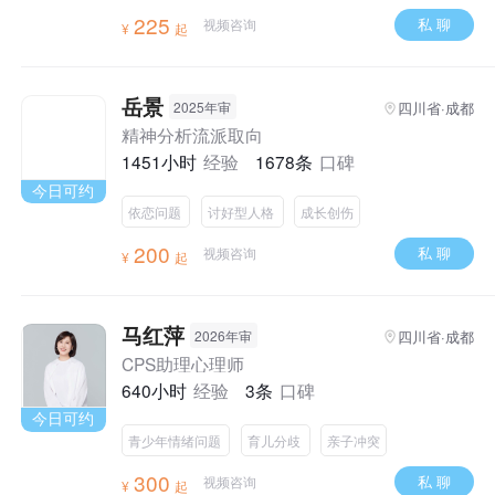
225
私 聊
视频咨询
¥
起
岳景
四川省·成都
2025年审
精神分析流派取向
1451小时
经验
1678条
口碑
今日可约
依恋问题
讨好型人格
成长创伤
200
私 聊
视频咨询
¥
起
马红萍
四川省·成都
2026年审
CPS助理心理师
640小时
经验
3条
口碑
今日可约
青少年情绪问题
育儿分歧
亲子冲突
300
私 聊
视频咨询
¥
起