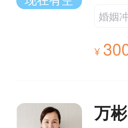
婚姻
30
¥
万彬