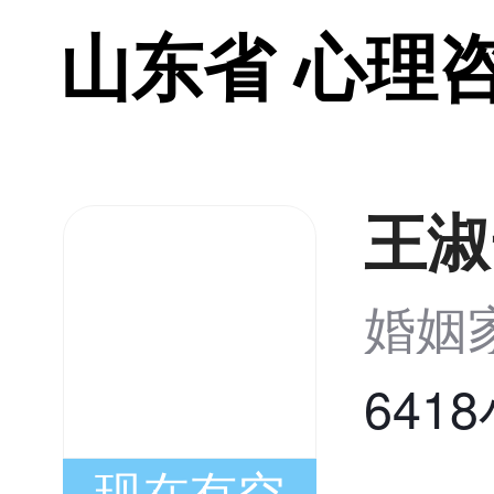
山东省 心理
王淑
婚姻
641
现在有空