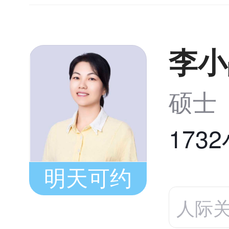
李小
硕士
173
明天可约
人际