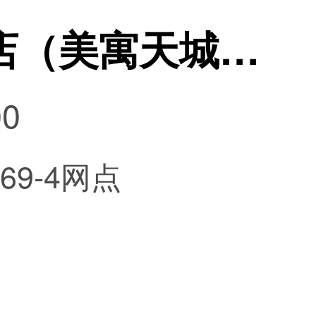
青岛心理咨询门店（美寓天城店）
0
9-4网点