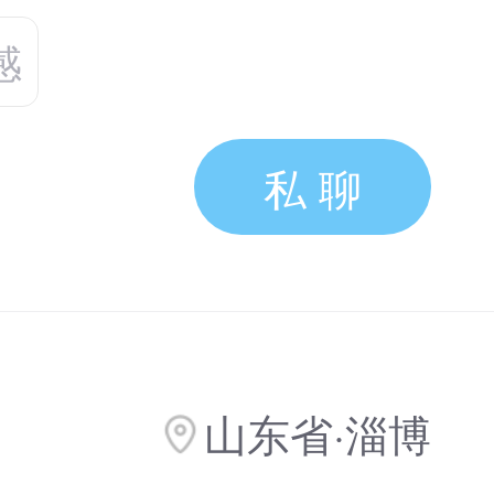
感
私 聊
山东省·淄博