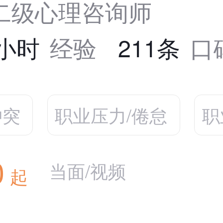
二级心理咨询师
9小时
经验
211条
口
冲突
职业压力/倦怠
职
0
当面/视频
起