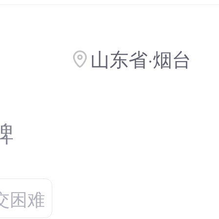
山东省·烟台
碑
交困难