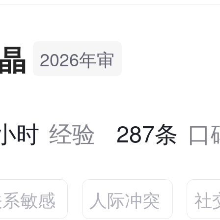
晶
2026年审
2小时
经验
287条
口
关系敏感
人际冲突
社