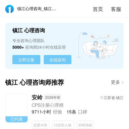
首页
客服
镇江心理咨询_镇江心理咨询师在线_镇江心理咨询医生推荐 - 壹点灵
镇江 心理咨询
专业咨询心理团队
5000+
咨询师24小时在线应答
立即注册
在线咨询
镇江 心理咨询师推荐
更多
安岭
江苏省·镇江
2026年审
CPS注册心理师
9711小时
经验
15条
口碑
已约满
恋爱冲突
讨好型人格
抑郁情绪