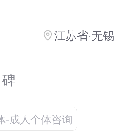
江苏省·无锡
口碑
体-成人个体咨询