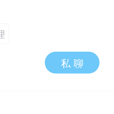
理
私 聊