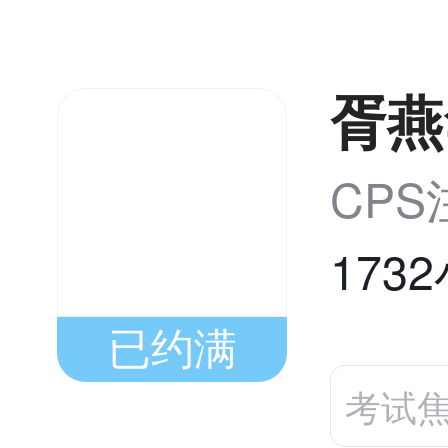
胥燕
CP
173
已约满
考试