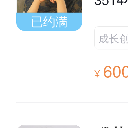
已约满
成长
60
¥