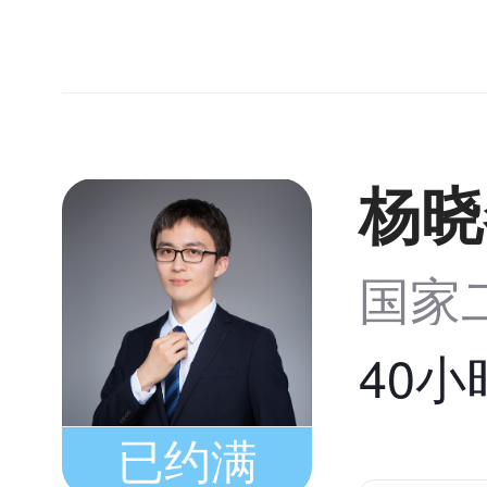
杨晓
国家
40
已约满