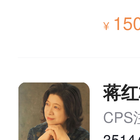
15
¥
蒋红
CP
351