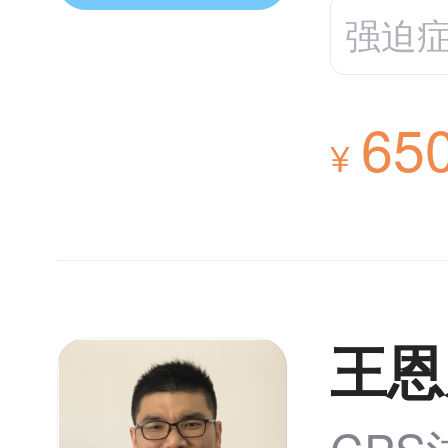
强迫
65
¥
王恩