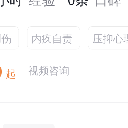
创伤
内疚自责
压抑心
0
视频咨询
起