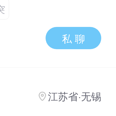
突
私 聊
江苏省·无锡