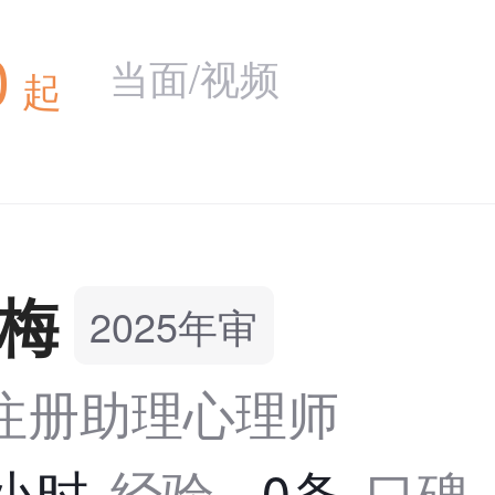
0
当面/视频
起
梅
2025年审
S注册助理心理师
4小时
经验
0条
口碑