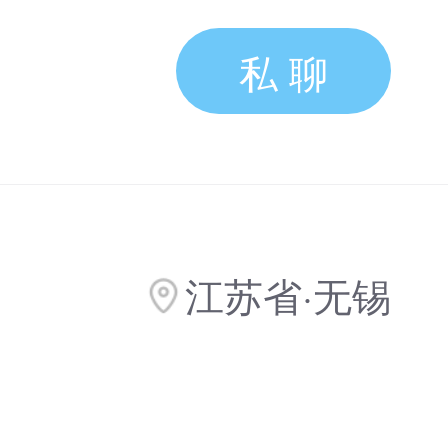
私 聊
江苏省·无锡