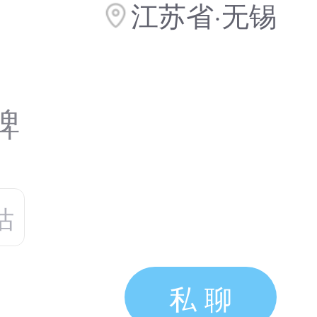
江苏省·无锡
碑
估
私 聊