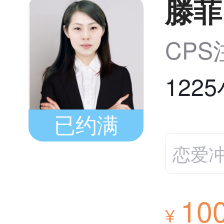
滕菲
CP
122
已约满
恋爱
10
¥