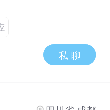
应
私 聊
四川省·成都