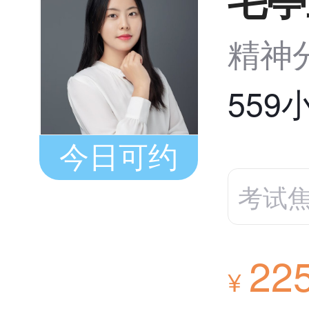
精神
559
今日可约
考试
22
¥