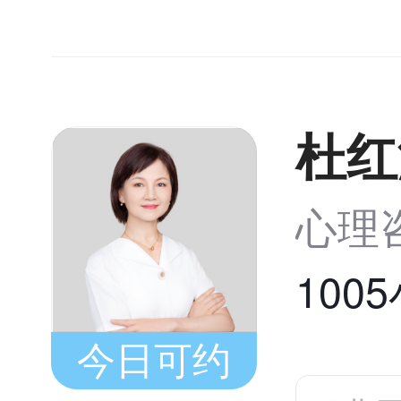
杜红
心理
100
今日可约