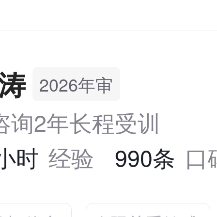
涛
2026年审
咨询2年长程受训
5小时
经验
990条
口