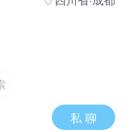
碑
索
私 聊