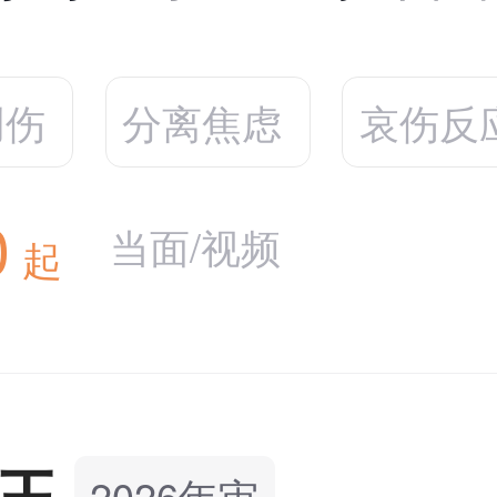
创伤
分离焦虑
哀伤反
0
当面/视频
起
玉
2026年审