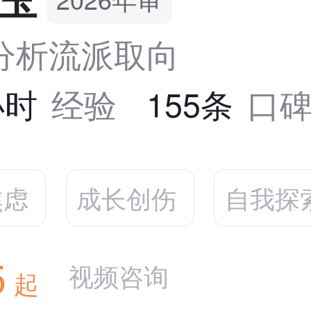
分析流派取向
小时
经验
155条
口
焦虑
成长创伤
自我探
5
视频咨询
起