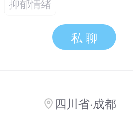
抑郁情绪
私 聊
四川省·成都