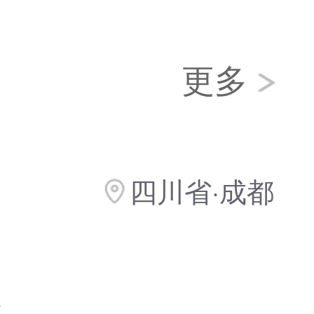
更多
四川省·成都
碑