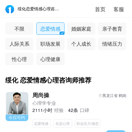
首页
客服
绥化恋爱情感心理咨询医生推荐_绥化恋爱情感心理咨询专家哪个好-壹点灵
不限
恋爱情感
婚姻家庭
亲子教育
人际关系
职场发展
个人成长
情绪压力
性心理
心理健康
绥化 恋爱情感心理咨询师推荐
周尚操
黑龙江省·鹤岗
心理学专业
2111小时
经验
42条
口碑
今日可约
恋爱情感
失恋心理
职业压力/倦怠