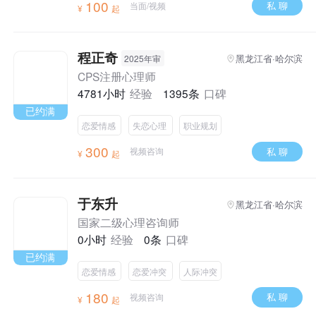
100
私 聊
当面/视频
¥
起
程正奇
黑龙江省·哈尔滨
2025年审
CPS注册心理师
4781小时
经验
1395条
口碑
已约满
恋爱情感
失恋心理
职业规划
300
私 聊
视频咨询
¥
起
于东升
黑龙江省·哈尔滨
国家二级心理咨询师
0小时
经验
0条
口碑
已约满
恋爱情感
恋爱冲突
人际冲突
180
私 聊
视频咨询
¥
起