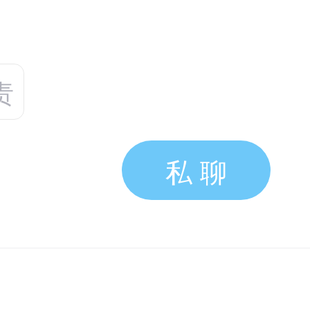
责
私 聊