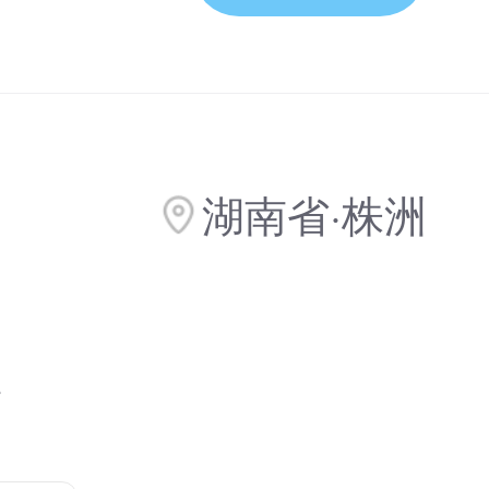
湖南省·株洲
碑