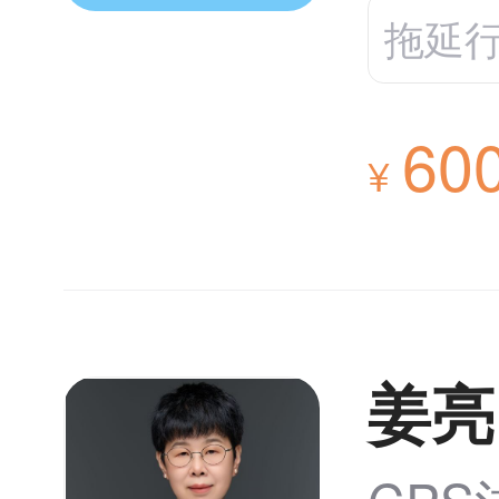
拖延
60
¥
姜亮