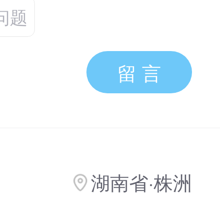
问题
留 言
湖南省·株洲