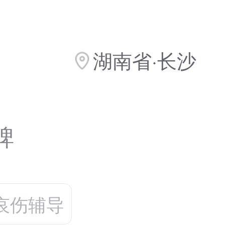
湖南省·长沙
碑
哀伤辅导