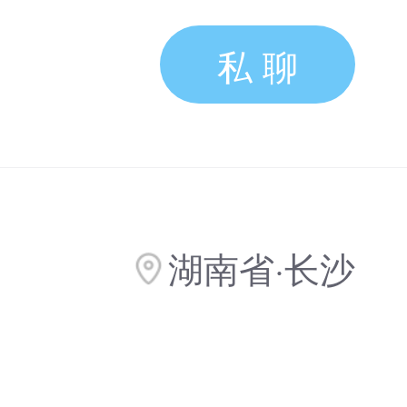
私 聊
湖南省·长沙