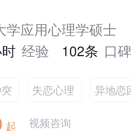
大学应用心理学硕士
小时
经验
102条
口
冲突
失恋心理
异地恋
0
视频咨询
起