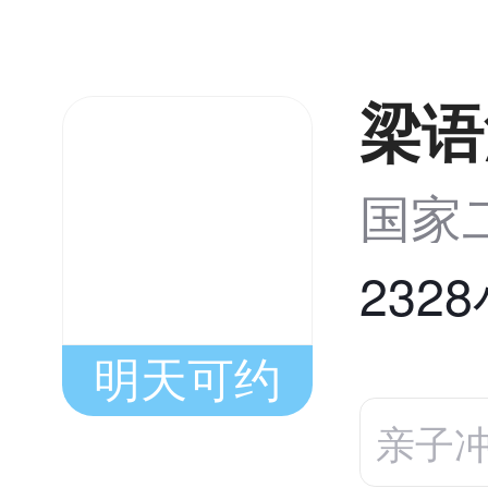
梁语
国家
232
明天可约
亲子