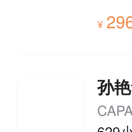
29
¥
孙艳
CA
629