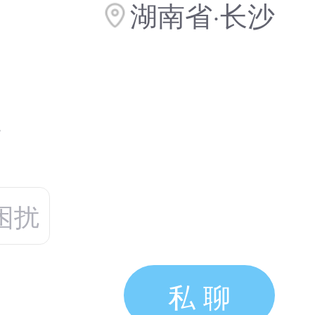
湖南省·长沙
碑
困扰
私 聊