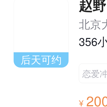
赵野
北京
356
后天可约
恋爱
20
¥