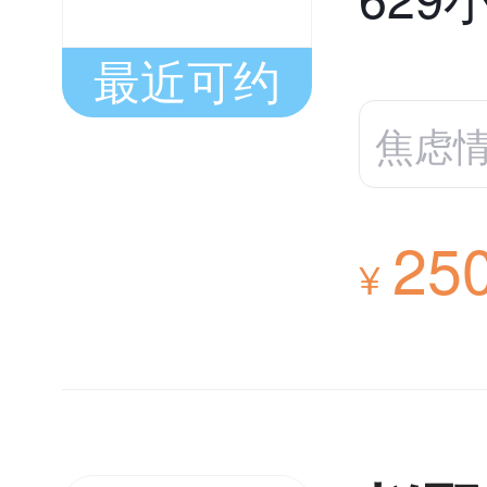
最近可约
焦虑
25
¥