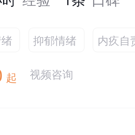
情绪
抑郁情绪
内疚自
0
视频咨询
起