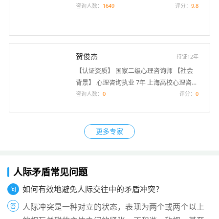
咨询人数：
1649
评分：
9.8
贺俊杰
持证12年
【认证资质】 国家二级心理咨询师 【社会
背景】 心理咨询执业 7年 上海高校心理咨询
中心兼职咨询师
咨询人数：
0
评分：
0
更多专家
人际矛盾常见问题
如何有效地避免人际交往中的矛盾冲突？
问
人际冲突是一种对立的状态，表现为两个或两个以上
答