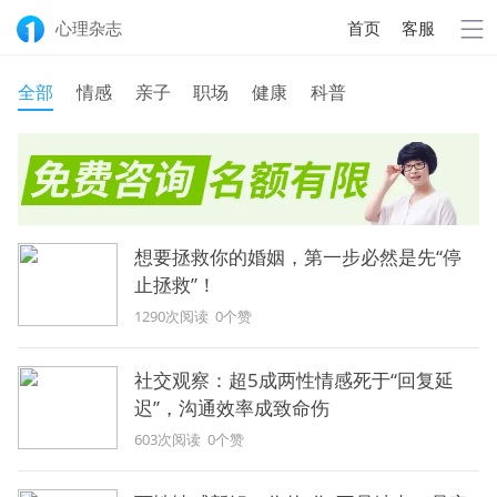
心理杂志
首页
客服
全部
情感
亲子
职场
健康
科普
想要拯救你的婚姻，第一步必然是先“停
止拯救”！
1290次阅读 0个赞
社交观察：超5成两性情感死于“回复延
迟”，沟通效率成致命伤
603次阅读 0个赞