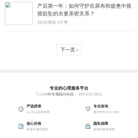
产后第一年：如何守护在尿布和疲惫中摇
摇欲坠的夫妻亲密关系？
587次阅读 0个赞
下一页 ›
专业的心理服务平台
7x24小时专属顾问热线：
400-626-0852
严选师资
专业咨询
4.2万认证咨询师
累计时长6亿+分钟
放心价格
隐私保障
承诺不满意退款
咨询过程全保密