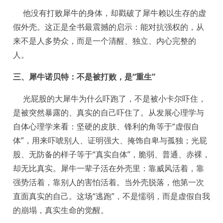
他没有打败犀牛的身体，却戳破了犀牛赖以生存的虚
假外壳。这正是全书最震撼的启示：能对抗强权的，从
来不是人多势众，而是一个清醒、独立、内心完整的
人。
三、犀牛诺贝特：不是被打败，是“
重生
”
光屁股的大犀牛为什么吓跑了，不是被小卡尔吓住，
是被突然暴露的、真实的自己吓住了。从发展心理学与
自体心理学来看：坚硬的皮肤、锋利的角等于“
虚假自
体
”，用来吓唬别人、证明强大、掩饰自卑与孤独；光屁
股、无防备的样子等于“
真实自体
”，脆弱、普通、赤裸，
却无比真实。犀牛一辈子活在外壳里：靠威风活着，靠
强势活着，靠别人的害怕活着。当外壳脱落，他第一次
直面真实的自己。这场“逃跑”，不是懦弱，而是虚假自我
的崩塌，真实生命的觉醒。