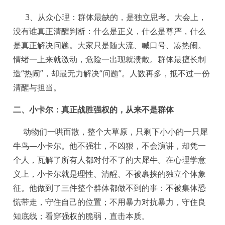
3、从众心理：群体最缺的，是独立思考。大会上，
没有谁真正清醒判断：什么是正义，什么是尊严，什么
是真正解决问题。大家只是随大流、喊口号、凑热闹。
情绪一上来就激动，危险一出现就溃散。群体最擅长制
造“热闹”，却最无力解决“问题”。人数再多，抵不过一份
清醒与担当。
二、小卡尔：真正战胜强权的，从来不是群体
动物们一哄而散，整个大草原，只剩下小小的一只犀
牛鸟—小卡尔。他不强壮，不凶狠，不会演讲，却凭一
个人，瓦解了所有人都对付不了的大犀牛。在心理学意
义上，小卡尔就是理性、清醒、不被裹挟的独立个体象
征。他做到了三件整个群体都做不到的事：不被集体恐
慌带走，守住自己的位置；不用暴力对抗暴力，守住良
知底线；看穿强权的脆弱，直击本质。