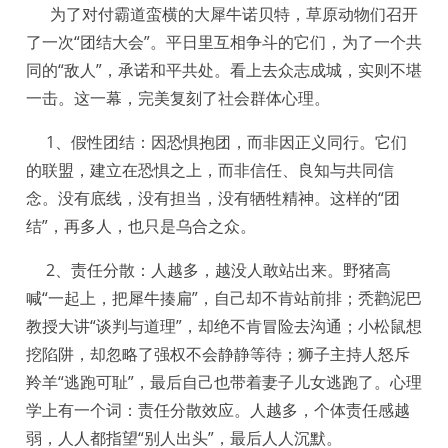
为了对付霸道蛮横的大犀牛诺贝特，草原动物们召开
了一次“团结大会”。平日里互相争斗的它们，为了一个共
同的“敌人”，承诺和平共处。看上去众志成城，实则不堪
一击。这一幕，完美复刻了社会群体心理。
1、假性团结：因恐惧抱团，而非因正义同行。它们
的联盟，建立在恐惧之上，而非信任、良知与共同信
念。没有底线，没有担当，没有牺牲精神。这样的“团
结”，再多人，也只是乌合之众。
2、责任分散：人越多，越没人敢站出来。野猪高
喊“一起上，把犀牛揍扁”，自己却不肯站前排；秃鹳泥巴
教授大讲“谈判与道理”，却绝不肯冒险去沟通；小松鼠想
挖陷阱，却忽略了强权不会静静等待；狮子主持人怒斥
羚羊“逃跑可耻”，最后自己也带着妻子儿女逃跑了。心理
学上有一个词：责任分散效应。人越多，个体责任感越
弱，人人都指望“别人出头”，最后人人沉默。