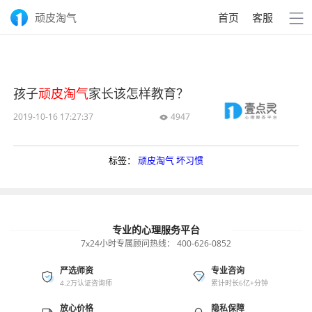
顽皮淘气
首页
客服
孩子
顽皮淘气
家长该怎样教育？
2019-10-16 17:27:37
4947

标签：
顽皮淘气
坏习惯
专业的心理服务平台
7x24小时专属顾问热线：
400-626-0852
严选师资
专业咨询
4.2万认证咨询师
累计时长6亿+分钟
放心价格
隐私保障