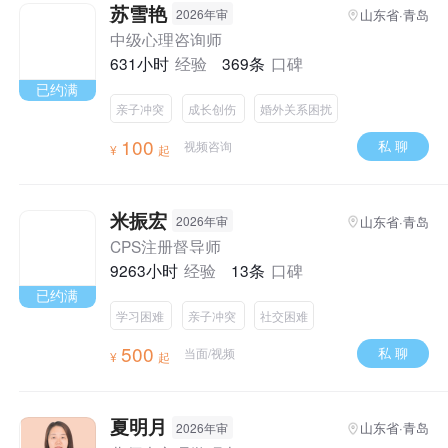
苏雪艳
山东省·青岛
2026年审
中级心理咨询师
631小时
经验
369条
口碑
已约满
亲子冲突
成长创伤
婚外关系困扰
100
私 聊
视频咨询
¥
起
米振宏
山东省·青岛
2026年审
CPS注册督导师
9263小时
经验
13条
口碑
已约满
学习困难
亲子冲突
社交困难
500
私 聊
当面/视频
¥
起
夏明月
山东省·青岛
2026年审