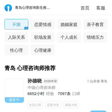
首页
客服
青岛心理咨询医生推荐_青岛心理咨询专家哪个好-壹点灵
不限
恋爱情感
婚姻家庭
亲子教育
人际关系
职场发展
个人成长
情绪压力
性心理
心理健康
青岛 心理咨询师推荐
孙德晓
山东省·青岛
2026年审
中级心理咨询师
6652小时
经验
7097条
口碑
服务中
失恋心理
恋爱冲突
家庭冲突