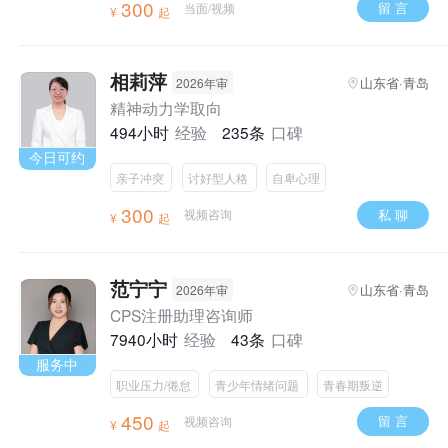
300
留 言
当面/视频
¥
起
相莉萍
山东省·青岛
2026年审
精神动力学取向
494小时
经验
235条
口碑
今日可约
亲子冲突
讨好型人格
自卑心理
300
私 聊
视频咨询
¥
起
范宁宁
山东省·青岛
2026年审
CPS注册助理咨询师
7940小时
经验
43条
口碑
服务中
职业压力/倦怠
青少年情绪问题
青春期叛逆
450
留 言
视频咨询
¥
起