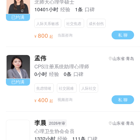
北师大心理学硕士
10401小时
经验
1条
口碑
已约满
人际关系敏感
社交焦虑
成长创伤
800
私 聊
当面咨询
¥
起
孟伟
山东省·青岛
CPS注册系统助理心理师
0小时
经验
0条
口碑
已约满
焦虑情绪
社交困难
人际社交
400
私 聊
视频咨询
¥
起
李晨
山东省·青岛
2026年审
心理卫生协会会员
1332小时
经验
111条
口碑