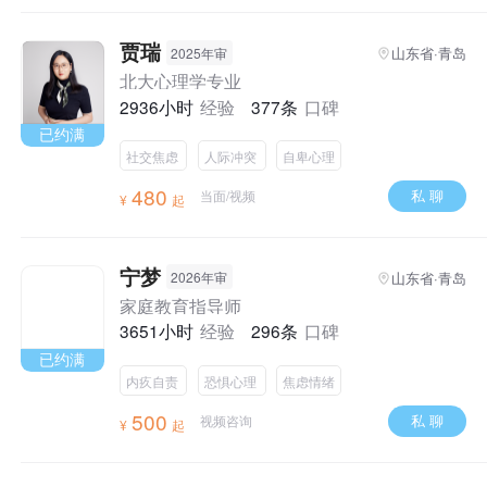
贾瑞
山东省·青岛
2025年审
北大心理学专业
2936小时
经验
377条
口碑
已约满
社交焦虑
人际冲突
自卑心理
480
私 聊
当面/视频
¥
起
宁梦
山东省·青岛
2026年审
家庭教育指导师
3651小时
经验
296条
口碑
已约满
内疚自责
恐惧心理
焦虑情绪
500
私 聊
视频咨询
¥
起