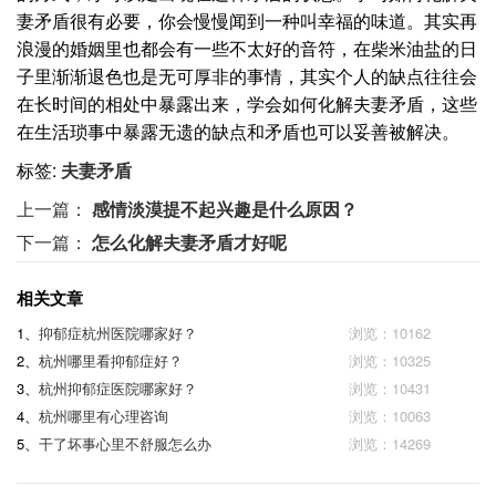
妻矛盾很有必要，你会慢慢闻到一种叫幸福的味道。其实再
浪漫的婚姻里也都会有一些不太好的音符，在柴米油盐的日
子里渐渐退色也是无可厚非的事情，其实个人的缺点往往会
在长时间的相处中暴露出来，学会如何化解夫妻矛盾，这些
在生活琐事中暴露无遗的缺点和矛盾也可以妥善被解决。
标签:
夫妻矛盾
上一篇：
感情淡漠提不起兴趣是什么原因？
下一篇：
怎么化解夫妻矛盾才好呢
相关文章
1、
抑郁症杭州医院哪家好？
浏览：10162
2、
杭州哪里看抑郁症好？
浏览：10325
3、
杭州抑郁症医院哪家好？
浏览：10431
4、
杭州哪里有心理咨询
浏览：10063
5、
干了坏事心里不舒服怎么办
浏览：14269