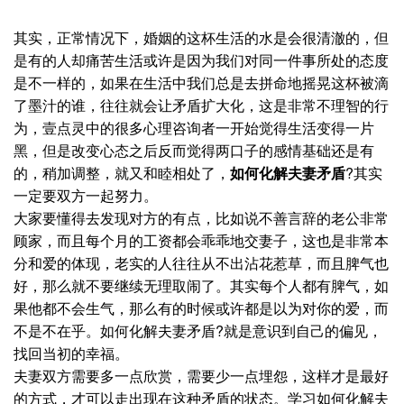
其实，正常情况下，婚姻的这杯生活的水是会很清澈的，但
是有的人却痛苦生活或许是因为我们对同一件事所处的态度
是不一样的，如果在生活中我们总是去拼命地摇晃这杯被滴
了墨汁的谁，往往就会让矛盾扩大化，这是非常不理智的行
为，壹点灵中的很多心理咨询者一开始觉得生活变得一片
黑，但是改变心态之后反而觉得两口子的感情基础还是有
的，稍加调整，就又和睦相处了，
如何化解夫妻矛盾
?其实
一定要双方一起努力。
大家要懂得去发现对方的有点，比如说不善言辞的老公非常
顾家，而且每个月的工资都会乖乖地交妻子，这也是非常本
分和爱的体现，老实的人往往从不出沾花惹草，而且脾气也
好，那么就不要继续无理取闹了。其实每个人都有脾气，如
果他都不会生气，那么有的时候或许都是以为对你的爱，而
不是不在乎。如何化解夫妻矛盾?就是意识到自己的偏见，
找回当初的幸福。
夫妻双方需要多一点欣赏，需要少一点埋怨，这样才是最好
的方式，才可以走出现在这种矛盾的状态。学习如何化解夫