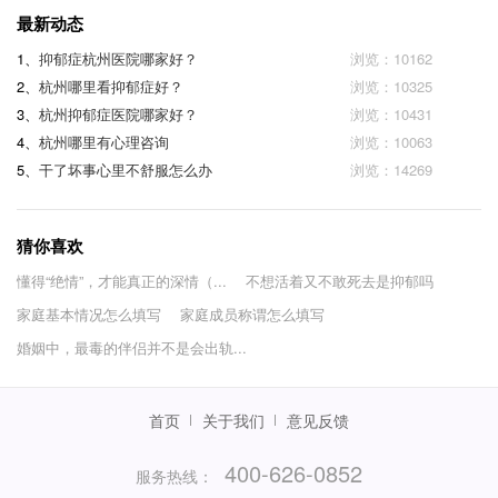
最新动态
1、
抑郁症杭州医院哪家好？
浏览：10162
2、
杭州哪里看抑郁症好？
浏览：10325
3、
杭州抑郁症医院哪家好？
浏览：10431
4、
杭州哪里有心理咨询
浏览：10063
5、
干了坏事心里不舒服怎么办
浏览：14269
猜你喜欢
懂得“绝情”，才能真正的深情（...
不想活着又不敢死去是抑郁吗
家庭基本情况怎么填写
家庭成员称谓怎么填写
婚姻中，最毒的伴侣并不是会出轨...
首页
关于我们
意见反馈
400-626-0852
服务热线：