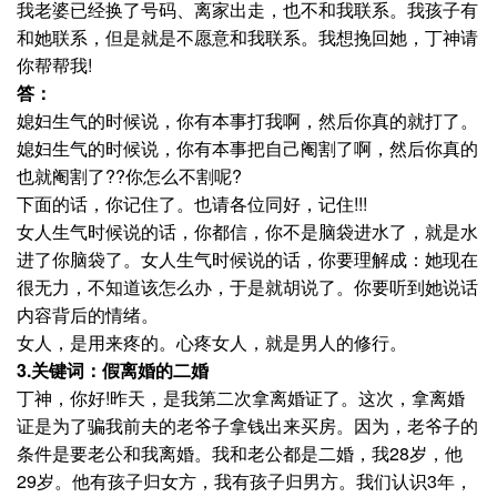
我老婆已经换了号码、离家出走，也不和我联系。我孩子有
和她联系，但是就是不愿意和我联系。我想挽回她，丁神请
你帮帮我!
答：
媳妇生气的时候说，你有本事打我啊，然后你真的就打了。
媳妇生气的时候说，你有本事把自己阉割了啊，然后你真的
也就阉割了??你怎么不割呢?
下面的话，你记住了。也请各位同好，记住!!!
女人生气时候说的话，你都信，你不是脑袋进水了，就是水
进了你脑袋了。女人生气时候说的话，你要理解成：她现在
很无力，不知道该怎么办，于是就胡说了。你要听到她说话
内容背后的情绪。
女人，是用来疼的。心疼女人，就是男人的修行。
3.关键词：假离婚的二婚
丁神，你好!昨天，是我第二次拿离婚证了。这次，拿离婚
证是为了骗我前夫的老爷子拿钱出来买房。因为，老爷子的
条件是要老公和我离婚。我和老公都是二婚，我28岁，他
29岁。他有孩子归女方，我有孩子归男方。我们认识3年，