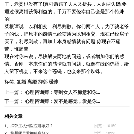
了，老婆也没有了!真可谓赔了夫人又折兵，人财两失!想要
通过假离婚获得利益的，千万不要侥幸自己会是那个特殊
的!
菜根谭说，以利相交，利尽则散。你们两个人，为了骗老爷
子的钱，把原本的感情已经变质为以利相交。现在已经房子
买了，利尽则散，再加上本身感情就有问题!你现在不痛
苦，谁痛苦!
现在对你来说，尽快解决两地的问题，或者增加你们的感
情。否则，本来你们的感情就有问题，就像有缝的鸡蛋，给
人留下机会，不来这个苍蝇，也会来那个蜘蛛。
标签:
复婚
离婚
抑郁
暧昧
上一篇：
心理咨询师：等到女人不愿意和你...
下一篇：
心理咨询师：爱不是感觉，爱是你...
相关文章
1、
抑郁症杭州医院哪家好？
浏览：10159
2、
杭州哪里看抑郁症好？
浏览：10325