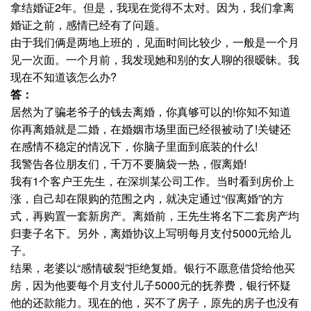
拿结婚证2年。但是，我现在觉得不太对。因为，我们拿离
婚证之前，感情已经有了问题。
由于我们俩是两地上班的，见面时间比较少，一般是一个月
见一次面。一个月前，我发现她和别的女人聊的很暧昧。我
现在不知道该怎么办?
答：
居然为了骗老爷子的钱去离婚，你真够可以的!你知不知道
你再离婚就是二婚，在婚姻市场里面已经很被动了!关键还
在感情不稳定的情况下，你脑子里面到底装的什么!
我警告各位朋友们，千万不要脑袋一热，假离婚!
我有1个客户王先生，在深圳某公司工作。当时看到房价上
涨，自己却在限购的范围之内，就决定通过“假离婚”的方
式，再购置一套新房产。离婚前，王先生将名下二套房产均
归妻子名下。另外，离婚协议上写明每月支付5000元给儿
子。
结果，老婆以“感情破裂”拒绝复婚。银行不愿意借贷给他买
房，因为他要每个月支付儿子5000元的抚养费，银行怀疑
他的还款能力。现在的他，买不了房子，原先的房子也没有