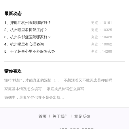
最新动态
1、
抑郁症杭州医院哪家好？
浏览：10161
2、
杭州哪里看抑郁症好？
浏览：10325
3、
杭州抑郁症医院哪家好？
浏览：10428
4、
杭州哪里有心理咨询
浏览：10062
5、
干了坏事心里不舒服怎么办
浏览：14268
猜你喜欢
懂得“绝情”，才能真正的深情（...
不想活着又不敢死去是抑郁吗
家庭基本情况怎么填写
家庭成员称谓怎么填写
婚姻中，最毒的伴侣并不是会出轨...
首页
关于我们
意见反馈