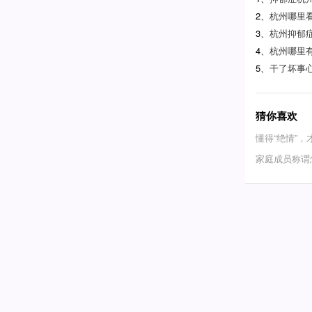
2、
杭州哪里
3、
杭州抑郁
4、
杭州哪里
5、
干了坏事
猜你喜欢
懂得“绝情”，
家庭成员称谓