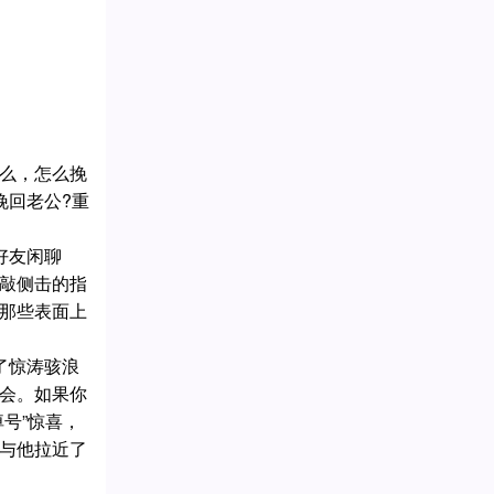
么，怎么挽
挽回老公?重
好友闲聊
敲侧击的指
那些表面上
了惊涛骇浪
会。如果你
号”惊喜，
与他拉近了