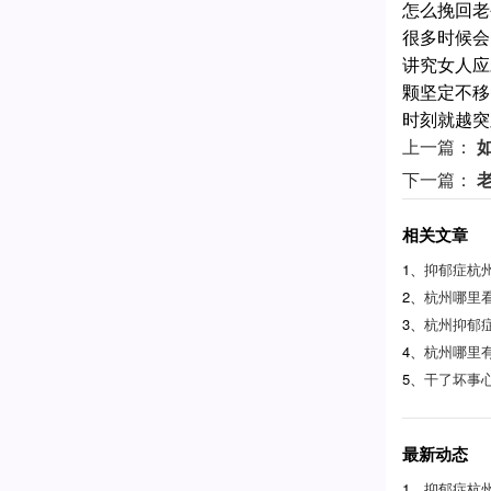
怎么挽回老
很多时候会
讲究女人应
颗坚定不移
时刻就越突
上一篇：
下一篇：
相关文章
1、
抑郁症杭
2、
杭州哪里
3、
杭州抑郁
4、
杭州哪里
5、
干了坏事
最新动态
1、
抑郁症杭