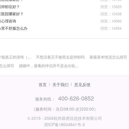
看抑郁症好？
浏览：10325
症医院哪家好？
浏览：10428
有心理咨询
浏览：10060
心里不舒服怎么办
浏览：14264
才能真正的深情（...
不想活着又不敢死去是抑郁吗
家庭基本情况怎么填写
怎么填写
婚姻中，最毒的伴侣并不是会出轨...
首页
关于我们
意见反馈
400-626-0852
服务热线：
（服务时间：当日08:00-次日02:00）
© 2015 - 2026杭州袋虎信息技术有限公司
浙ICP备18004841号-2