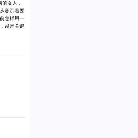
若的女人，
从容沉着要
前怎样用一
，越是关键