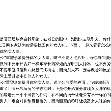
是否已经放弃自我形象，在老公的眼中，渐渐失去吸引力。你什
点灵网专家认为你需要找回你的女人味。下面，一起来看看怎么
你的女人味。
公?重塑形象提升你的女人味。嘴巴不要太过八卦，当你与亲朋
做到不要象长舌妇一样东家长西家短的探听别人隐私，也不要旁
不要牢骚满腹到八卦新闻满街走，因为别人不一定会欣赏和艳羡
际上爱诽谤中伤他人的女人。
公?重塑形象提升你的女人味。送老公可爱的称谓，当婚姻经历
重又回归死气沉沉的平静期时，正是你开始充分展现女人味的机
的送老公一个个可爱的称谓，在不同的场合让老公有不一样的“绰
男人一定会对你刮目相看的，因为甜蜜的称呼让极富女人味的你