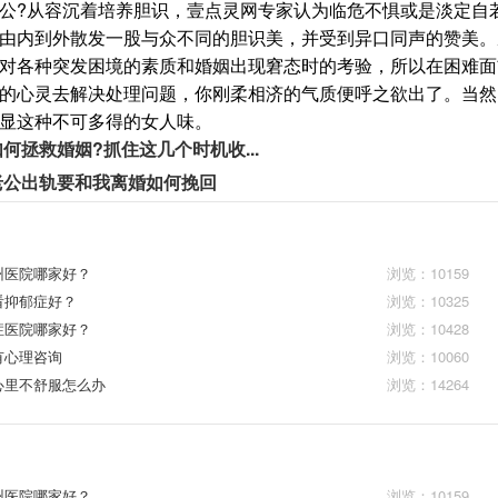
公?从容沉着培养胆识，壹点灵网专家认为临危不惧或是淡定自
由内到外散发一股与众不同的胆识美，并受到异口同声的赞美。
对各种突发困境的素质和婚姻出现窘态时的考验，所以在困难面
的心灵去解决处理问题，你刚柔相济的气质便呼之欲出了。当然
显这种不可多得的女人味。
如何拯救婚姻?抓住这几个时机收...
老公出轨要和我离婚如何挽回
州医院哪家好？
浏览：10159
看抑郁症好？
浏览：10325
症医院哪家好？
浏览：10428
有心理咨询
浏览：10060
心里不舒服怎么办
浏览：14264
州医院哪家好？
浏览：10159