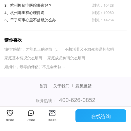
3、
杭州抑郁症医院哪家好？
浏览：10428
4、
杭州哪里有心理咨询
浏览：10060
5、
干了坏事心里不舒服怎么办
浏览：14264
猜你喜欢
懂得“绝情”，才能真正的深情（...
不想活着又不敢死去是抑郁吗
家庭基本情况怎么填写
家庭成员称谓怎么填写
婚姻中，最毒的伴侣并不是会出轨...
首页
关于我们
意见反馈
400-626-0852
服务热线：
（服务时间：当日08:00-次日02:00）
在线咨询
© 2015 - 2026杭州袋虎信息技术有限公司
预约咨询
心理咨询
电话倾述
浙ICP备18004841号-2