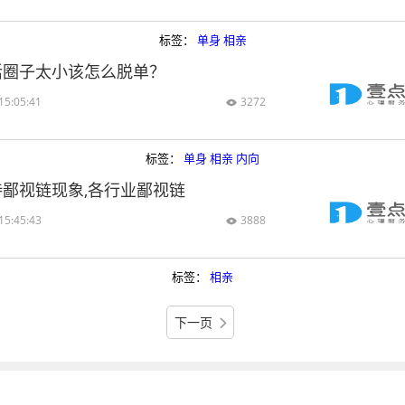
标签：
单身
相亲
活圈子太小该怎么脱单？
15:05:41
3272

标签：
单身
相亲
内向
鄙视链现象,各行业鄙视链
15:45:43
3888

标签：
相亲
下一页
