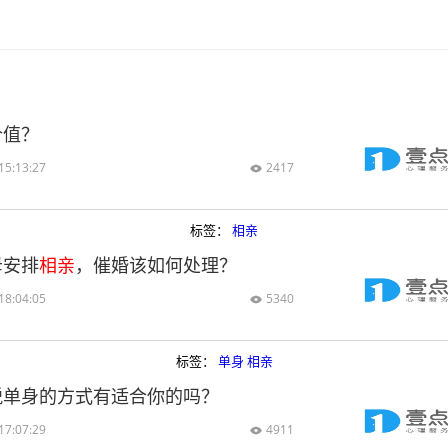
价值？
15:13:27
2417

标签：
相亲
母安排
相亲
，催婚该如何处理？
18:04:05
5340

标签：
单身
相亲
脱单身的方式有适合你的吗？
17:07:29
4911
