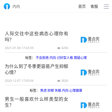
内向
首页
客服
人际交往中这些病态心理你有
吗？
2021-01-06 17:43:39
4206

标签：
不会拒绝
内向
讨好型人格
猜疑心理
为什么到了冬季更容易产生抑郁
心情？
2020-12-07 17:05:04
3826

标签：
焦虑
抑郁
失眠
内向
心理健康
男生一般喜欢什么样类型的女
生？