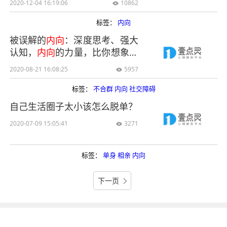
2020-12-04 16:19:06
10862

标签：
内向
被误解的
内向
：深度思考、强大
认知，
内向
的力量，比你想象得
多
2020-08-21 16:08:25
5957

标签：
不合群
内向
社交障碍
自己生活圈子太小该怎么脱单？
2020-07-09 15:05:41
3271

标签：
单身
相亲
内向
下一页
