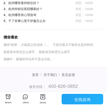
2、
杭州哪里看抑郁症好？
浏览：10325
3、
杭州抑郁症医院哪家好？
浏览：10428
4、
杭州哪里有心理咨询
浏览：10058
5、
干了坏事心里不舒服怎么办
浏览：14263
猜你喜欢
懂得“绝情”，才能真正的深情（...
不想活着又不敢死去是抑郁吗
家庭基本情况怎么填写
家庭成员称谓怎么填写
婚姻中，最毒的伴侣并不是会出轨...
首页
关于我们
意见反馈
400-626-0852
服务热线：
（服务时间：当日08:00-次日02:00）
在线咨询
© 2015 - 2026杭州袋虎信息技术有限公司
预约咨询
心理咨询
电话倾述