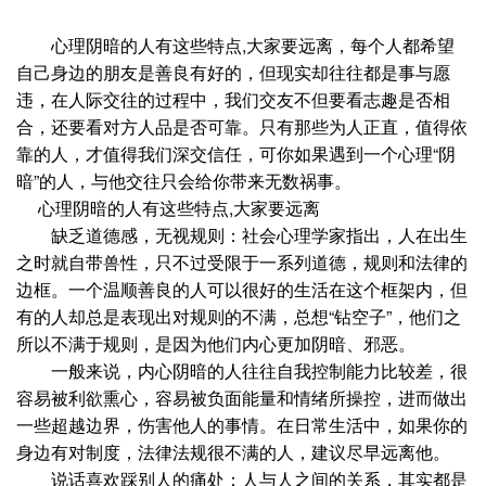
心理阴暗的人有这些特点,大家要远离，每个人都希望
自己身边的朋友是善良有好的，但现实却往往都是事与愿
违，在人际交往的过程中，我们交友不但要看志趣是否相
合，还要看对方人品是否可靠。只有那些为人正直，值得依
靠的人，才值得我们深交信任，可你如果遇到一个心理“阴
暗”的人，与他交往只会给你带来无数祸事。
心理阴暗的人有这些特点,大家要远离
缺乏道德感，无视规则：社会心理学家指出，人在出生
之时就自带兽性，只不过受限于一系列道德，规则和法律的
边框。一个温顺善良的人可以很好的生活在这个框架内，但
有的人却总是表现出对规则的不满，总想“钻空子”，他们之
所以不满于规则，是因为他们内心更加阴暗、邪恶。
一般来说，内心阴暗的人往往自我控制能力比较差，很
容易被利欲熏心，容易被负面能量和情绪所操控，进而做出
一些超越边界，伤害他人的事情。在日常生活中，如果你的
身边有对制度，法律法规很不满的人，建议尽早远离他。
说话喜欢踩别人的痛处：人与人之间的关系，其实都是