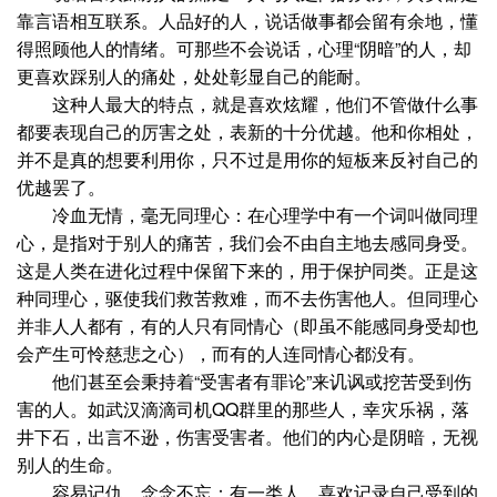
靠言语相互联系。人品好的人，说话做事都会留有余地，懂
得照顾他人的情绪。可那些不会说话，心理“阴暗”的人，却
更喜欢踩别人的痛处，处处彰显自己的能耐。
这种人最大的特点，就是喜欢炫耀，他们不管做什么事
都要表现自己的厉害之处，表新的十分优越。他和你相处，
并不是真的想要利用你，只不过是用你的短板来反衬自己的
优越罢了。
冷血无情，毫无同理心：在心理学中有一个词叫做同理
心，是指对于别人的痛苦，我们会不由自主地去感同身受。
这是人类在进化过程中保留下来的，用于保护同类。正是这
种同理心，驱使我们救苦救难，而不去伤害他人。但同理心
并非人人都有，有的人只有同情心（即虽不能感同身受却也
会产生可怜慈悲之心），而有的人连同情心都没有。
他们甚至会秉持着“受害者有罪论”来讥讽或挖苦受到伤
害的人。如武汉滴滴司机QQ群里的那些人，幸灾乐祸，落
井下石，出言不逊，伤害受害者。他们的内心是阴暗，无视
别人的生命。
容易记仇，念念不忘：有一类人，喜欢记录自己受到的