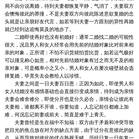
局不由分说离婚，待到夫妻都恢复平静，气消了，夫妻双方
会懊悔彼此的莽撞，不是夫妻双方向彼此陈述意欲复婚的念
头就是让亲朋好友代言，如若等到夫妻一方跟别的异性再婚
就已经到达追悔莫及的地步了。
二婚即使再好也没有初婚好：通常二婚找二婚的可能性
很大，况且男人和女人经常会用先前的结婚对象比对前来相
亲的对象，正所谓：不怕不识货就怕货比货，如若运气极好
可以撞见称心如意，相对先前结婚对象有过之而无不及的相
亲对象，可是概率小之又小，男人和女人在屡次碰壁就会选
择复婚，毕竟失去会教给人以珍惜。
夫妻之间是一日夫妻百日恩：正因为如此，即使男人和
女人结婚没有感情基础也会直接衍变成亲情，待到成为亲情
夫妻会难舍难分，即使分开也是分久必合，亲情会让彼此有
夫妻相，谁都离不开谁，你要知道，人忘记前任都难上加
难，何况忘记前妻或前夫，简直是难于上青天。
夫妻曾经是生在福中不知福：双方由于矛盾和冲突导致
把目光的焦点放在对方的缺点方面，由于过分在意彼此的缺
点，从而导致对彼此的优点熟视无睹，历经日复一日年复一