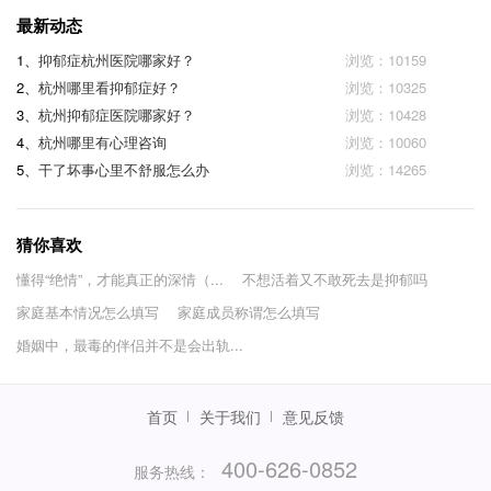
最新动态
1、
抑郁症杭州医院哪家好？
浏览：10159
2、
杭州哪里看抑郁症好？
浏览：10325
3、
杭州抑郁症医院哪家好？
浏览：10428
4、
杭州哪里有心理咨询
浏览：10060
5、
干了坏事心里不舒服怎么办
浏览：14265
猜你喜欢
懂得“绝情”，才能真正的深情（...
不想活着又不敢死去是抑郁吗
家庭基本情况怎么填写
家庭成员称谓怎么填写
婚姻中，最毒的伴侣并不是会出轨...
首页
关于我们
意见反馈
400-626-0852
服务热线：