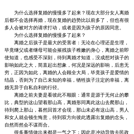
为什么选择复婚的慢慢多了起来？现在大部分女人离婚
后都不会选择再婚，现在复婚的趋势比以前多了，但也有很
多人会被对方的请求打动，或者是因为孩子的原因同意。
为什么选择复婚的慢慢多了起来？
离婚之后孩子是最大的受害者：无论在心理还是生理，
毕竟继父或者继母可能会摧残孩子稚嫩的身心，离婚之前即
使知道，也感受不深刻，待到离婚才知道，没成想对孩子的
影响如此之大，简直起出想象，何况是深远的影响，后患无
穷，正因为如此，离婚的人会顾全大局，毕竟孩子是爱情的
结晶，否则为了自己未知的幸福，牺牲孩子注定的幸福，离
婚无异于自私自利的行径。
离婚之前夫妻是看彼此不顺眼：通常是源于无何止的攀
比，典型的这山望着那山高，离婚形同离此这山去爬那山，
待到爬上那山，暮然回首才会现，那山未必有这山高，男人
和女人就会顿生悔意，待到双方向彼此透露出复婚的念头，
自然而然会不谋而合。
很多事情做出来都是一气之下：因此是冲动导致去民政