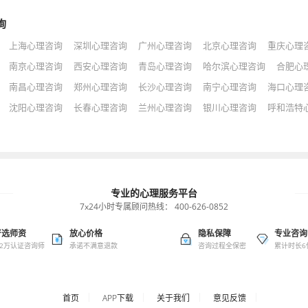
询
上海心理咨询
深圳心理咨询
广州心理咨询
北京心理咨询
重庆心理
南京心理咨询
西安心理咨询
青岛心理咨询
哈尔滨心理咨询
合肥心
南昌心理咨询
郑州心理咨询
长沙心理咨询
南宁心理咨询
海口心理
沈阳心理咨询
长春心理咨询
兰州心理咨询
银川心理咨询
呼和浩特
专业的心理服务平台
7x24小时专属顾问热线：
400-626-0852
严选师资
放心价格
隐私保障
专业咨询
.2万认证咨询师
承诺不满意退款
咨询过程全保密
累计时长6
首页
APP下载
关于我们
意见反馈