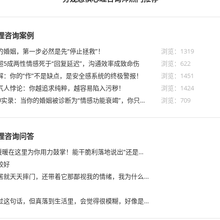
理咨询案例
你的婚姻，第一步必然是先“停止拯救”！
浏览：1319
：超5成两性情感死于“回复延迟”，沟通效率成致命伤
浏览：622
新解：你的“作”不是缺点，是安全感系统的终极警报！
浏览：1451
的气人悖论：你越追求纯粹，越容易陷入污秽！
浏览：1424
5.夫妻关系ICU实录：当你的婚姻被诊断为“情感功能衰竭”，你只有这3条路！！
浏览：709
理咨询问答
1.“啪啪啪！”暖暖在这里为你用力鼓掌！能干脆利落地说出“还是远离比较好”这句话，说明你已经在心里给自己建起了一道坚固又温柔的“防火墙”啦。 你知道吗？在心理学里，这叫作“建立健康的心理边界”。我们没有办法去叫醒一个装睡的人，也没有办法去治愈一个靠贬低别人来找存在感的人。阿德勒心理学里有个很棒的词叫“课题分离”——她偏激、她指责，那是她内心匮乏的“课题”；而你选择保护自己的情绪、守护自己的快乐，这是你的“课题”。把她的课题还给她，把精力收回来爱自己，这简直是最通透、最聪明的做法了！ 从哲学的角度看，生命里的能量是守恒的。当你把能量用来和偏激的人内耗时，你就没有能量去感受旅游的风、去品尝美食的甜了。远离她，绝对不是逃避，而是把你的能量场打扫干净，邀请那些真正滋养你的人和事住进来。 既然决定远离了，咱们就不把她当回事儿了。就把她当成生活里的一个“背景噪音”，或者游戏里一个设定好只会乱发脾气的“NPC”，不给她加戏，也不让她影响你的主线任务。你的旅游照该怎么发还怎么发，你的快乐该怎么绽放就怎么绽放，只是不再把这份快乐递到她面前让她点评了而已。 不过暖暖想多问你一句，当你真正在心里做出“远离”这个决定的那一刻，**你身体里的感觉是什么样的呢？** 是觉得肩膀一下子放松了，长长地舒了一口气？还是觉得有一种“终于不用再委屈自己去迎合”的轻松感？又或者，在现实层面去执行这个“远离”（比如如果你们是同事、亲戚或者不得不接触的人），还有什么让你觉得有些顾虑或拉扯的地方吗？ 无论怎样，暖暖都百分百支持你。你的快乐很贵，咱们得把它留给值得的人和风景呀。来，跟暖暖说说你现在最真实的感受吧~
较好
3.过往，贱邻居就天天摔门，还带着它那鄙视我的情绪，我为什么听见摔门声感觉很生气，怒火冲到头上，我觉得本来我是平静的，因为它摔门我变得愤怒难受，所以特恨它，
5.很多人都听过这句话，但真落到生活里，会觉得很模糊，好像是一个很宏大、很难达到的状态，会不知道从哪里下手，这种困惑其实很常见。 很多人认为活出自己就是随心所欲，其实活出自己、拥有主体性，并不是凡事都和别人对着干，也不是完全不顾及其他人。 它简单说就是：这件事，我知道我想要什么，我也清楚别人的期待是什么，最后的选择权，握在我自己手里。 我可以听取别人的意见，但不由别人替我做决定；我可以体谅他人，但不会完全牺牲掉我自己的感受。 我们可以从一件件小事开始：看见自己的喜好，敢于表达，哪怕拒绝，允许自己优先顾及自己的感受。就算选择不完美，也由自己为选择负责。”