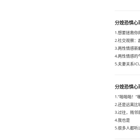
分娩恐惧心
1.想要拯救
2.社交观察
3.两性情感
4.两性情感
分娩恐惧心
2.还是远离比
4.我也是